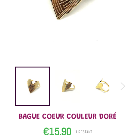
BAGUE COEUR COULEUR DORÉ
€15,90
Prix
1 RESTANT
régulier