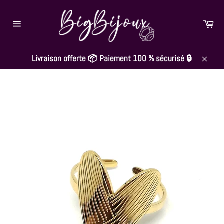
Passer
au
Pan
contenu
Navigation
Livraison offerte 📦 Paiement 100 % sécurisé 🔒
Close