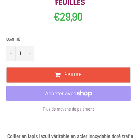
FEUILLES
€29,90
Prix
régulier
QUANTITÉ
−
+
ÉPUISÉ
Plus de moyens de paiement
Collier en lapis lazuli véritable en acier inoxydable doré trefle