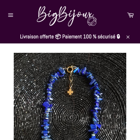
Passer
au
Pan
contenu
Navigation
Livraison offerte 📦 Paiement 100 % sécurisé 🔒
Close