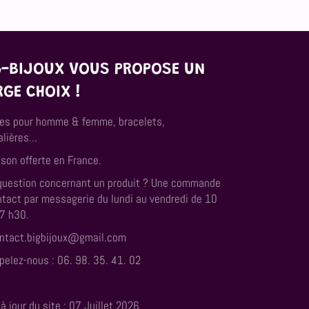
G-BIJOUX VOUS PROPOSE UN
RGE CHOIX !
es pour homme & femme, bracelets,
lières...
ison offerte en France.
question concernant un produit ? Une commande
ntact par messagerie du lundi au vendredi de 10
17 h30.
ntact.bigbijoux@gmail.com
elez-nous : 06. 98. 35. 41. 02
à jour du site : 07 Juillet 2026