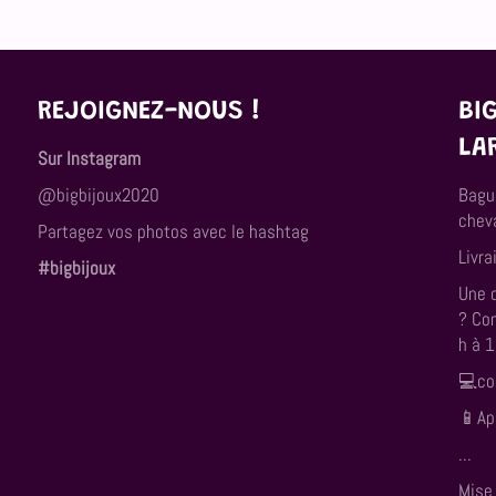
REJOIGNEZ-NOUS !
BI
LA
Sur Instagram
@bigbijoux2020
Bagu
cheva
Partagez vos photos avec le hashtag
Livra
#bigbijoux
Une 
? Co
h à 
💻co
📱App
...
Mise 