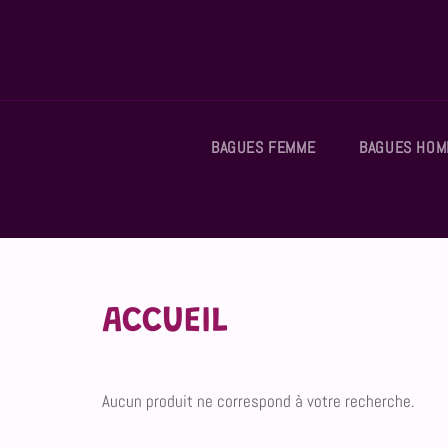
Passer
au
contenu
BAGUES FEMME
BAGUES HO
ACCUEIL
Aucun produit ne correspond à votre recherche.