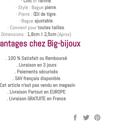
-
Chic
et
raffiné
.
- Style : Bague
pierre
.
- Pierre :
Œil de tigre
.
- Bague
ajustable
.
- Convient pour
toutes tailles
.
Dimensions :
1,8cm
X
2,5cm
(Aprox)
antages chez Big-bijoux
. 100 % Satisfait ou Remboursé
. Livraison en 3 jours
. Paiements sécurisés
. SAV français disponible
 Cet article n'est pas vendu en magasin
. Livraison Partout en EUROPE
. Livraison GRATUITE en France
Partager
Tweeter
Épingler
sur
sur
sur
Facebook
Twitter
Pinterest