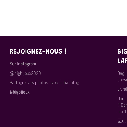
REJOIGNEZ-NOUS !
BI
LA
Sur Instagram
@bigbijoux2020
Bagu
cheva
Partagez vos photos avec le hashtag
Livra
#bigbijoux
Une 
? Co
h à 
💻co