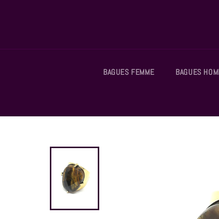
Passer
au
contenu
BAGUES FEMME
BAGUES HO