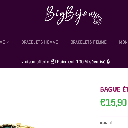
MME
BRACELETS HOMME
BRACELETS FEMME
MON
Livraison offerte 📦 Paiement 100 % sécurisé 🔒
BAGUE É
€15,90
Prix
régulier
QUANTITÉ