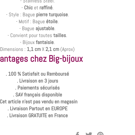
- Stainless Steel.
-
Chic
et
raffiné
.
- Style : Bague
pierre turquoise
.
- Motif : Bague
étoile
.
- Bague
ajustable
.
- Convient pour toutes
tailles
.
- Bijoux
fantaisie
.
Dimensions :
1,1 cm
X
2,1 cm
(Aprox)
antages chez Big-bijoux
. 100 % Satisfait ou Remboursé
. Livraison en 3 jours
. Paiements sécurisés
. SAV français disponible
 Cet article n'est pas vendu en magasin
. Livraison Partout en EUROPE
. Livraison GRATUITE en France
Partager
Tweeter
Épingler