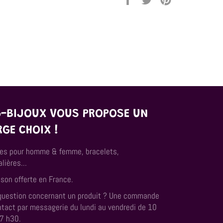
sur
sur
sur
Facebook
Twitter
Pinterest
G-BIJOUX VOUS PROPOSE UN
RGE CHOIX !
es pour homme & femme, bracelets,
lières...
ison offerte en France.
question concernant un produit ? Une commande
ntact par messagerie du lundi au vendredi de 10
17 h30.