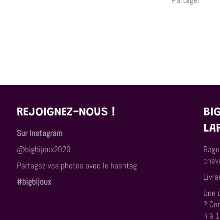
REJOIGNEZ-NOUS !
BI
LA
Sur Instagram
@bigbijoux2020
Bagu
cheva
Partagez vos photos avec le hashtag
Livra
#bigbijoux
Une 
? Co
h à 