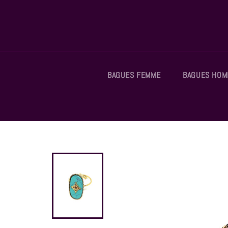
Passer
au
contenu
BAGUES FEMME
BAGUES HO