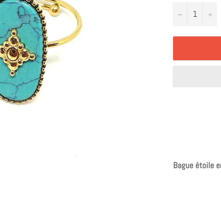
−
+
Bague étoile e