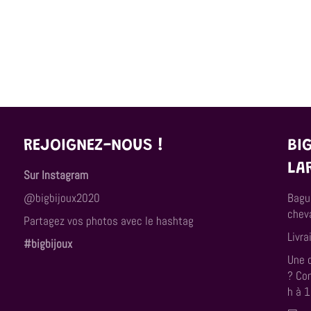
REJOIGNEZ-NOUS !
BI
LA
Sur Instagram
@bigbijoux2020
Bagu
cheva
Partagez vos photos avec le hashtag
Livra
#bigbijoux
Une 
? Co
h à 