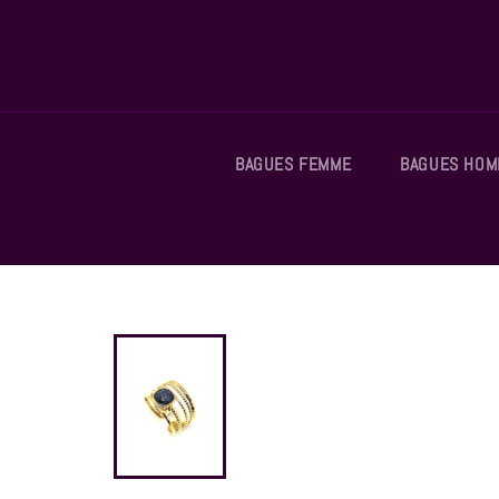
Passer
au
contenu
BAGUES FEMME
BAGUES HO