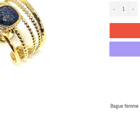
−
+
Bague femme bi