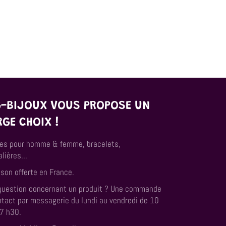
sur
sur
sur
Facebook
Twitter
Pinterest
G-BIJOUX VOUS PROPOSE UN
RGE CHOIX !
es pour homme & femme, bracelets,
lières...
ison offerte en France.
question concernant un produit ? Une commande
ntact par messagerie du lundi au vendredi de 10
17 h30.