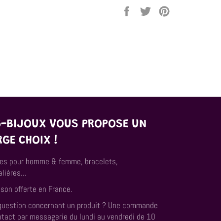
Partager
Tweeter
Épingler
sur
sur
sur
Facebook
Twitter
Pinterest
G-BIJOUX VOUS PROPOSE UN
RGE CHOIX !
es pour homme & femme, bracelets,
lières...
ison offerte en France.
question concernant un produit ? Une commande
ntact par messagerie du lundi au vendredi de 10