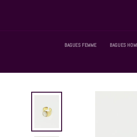
Passer
au
contenu
BAGUES FEMME
BAGUES HO