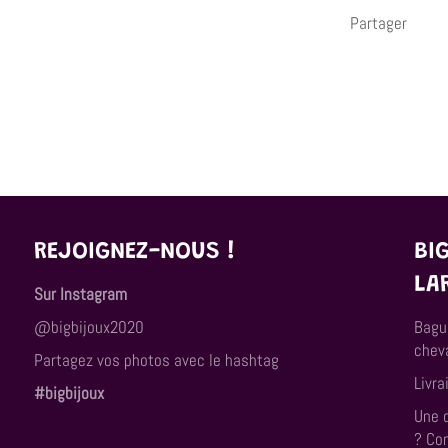
Partager
REJOIGNEZ-NOUS !
BI
LA
Sur Instagram
@bigbijoux2020
Bagu
cheva
Partagez vos photos avec le hashtag
Livra
#bigbijoux
Une 
? Co