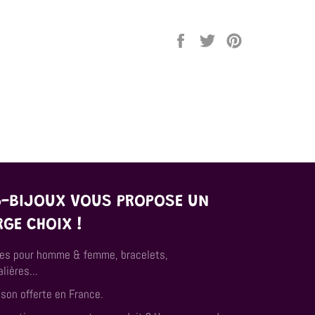
Partager
Tweeter
Épingler
sur
sur
sur
Facebook
Twitter
Pinterest
G-BIJOUX VOUS PROPOSE UN
RGE CHOIX !
es pour homme & femme, bracelets,
lières...
ison offerte en France.