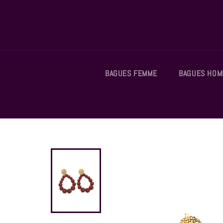
Passer
au
contenu
BAGUES FEMME
BAGUES HO