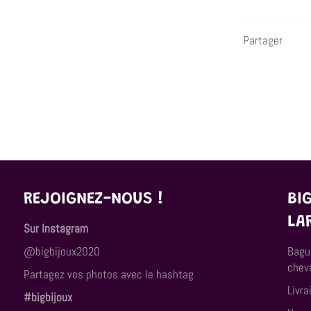
Partager
REJOIGNEZ-NOUS !
BI
LA
Sur Instagram
@bigbijoux2020
Bagu
cheva
Partagez vos photos avec le hashtag
Livra
#bigbijoux