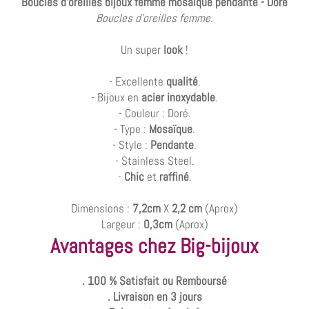
Boucles d'oreilles bijoux femme mosaïque pendante - Doré
Boucles d'oreilles femme.
Un super
look
!
- Excellente
qualité
.
- Bijoux en
acier inoxydable
.
- Couleur : Doré.
- Type :
Mosaïque
.
- Style :
Pendante
.
- Stainless Steel.
-
Chic
et
raffiné
.
Dimensions :
7,2cm
X
2,2 cm
(Aprox)
Largeur :
0,3cm
(Aprox)
Avantages chez Big-bijoux
. 100 % Satisfait ou Remboursé
. Livraison en 3 jours