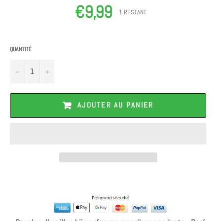
€9,99
Prix
1 RESTANT
régulier
QUANTITÉ
−
+
AJOUTER AU PANIER