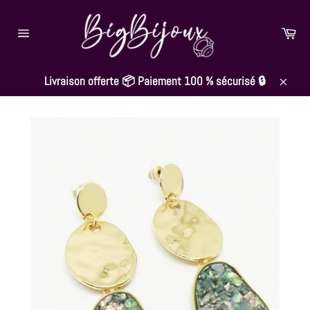
Passer
au
Pan
contenu
Navigation
Livraison offerte 📦 Paiement 100 % sécurisé 🔒
Close