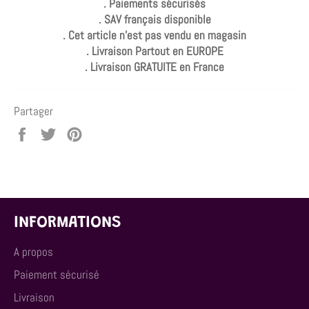
. Paiements sécurisés
. SAV français disponible
. Cet article n'est pas vendu en magasin
. Livraison Partout en EUROPE
. Livraison GRATUITE en France
Partager
Partager
Tweeter
Épingler
sur
sur
sur
Facebook
Twitter
Pinterest
INFORMATIONS
A propos
Paiement sécurisé
Livraison