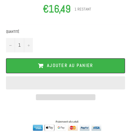
€16,49
Prix
1 RESTANT
régulier
QUANTITÉ
−
+
AJOUTER AU PANIER