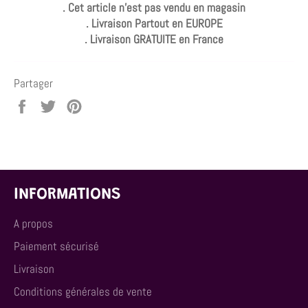
. Cet article n'est pas vendu en magasin
. Livraison Partout en EUROPE
. Livraison GRATUITE en France
Partager
Partager
Tweeter
Épingler
sur
sur
sur
Facebook
Twitter
Pinterest
INFORMATIONS
A propos
Paiement sécurisé
Livraison
Conditions générales de vente