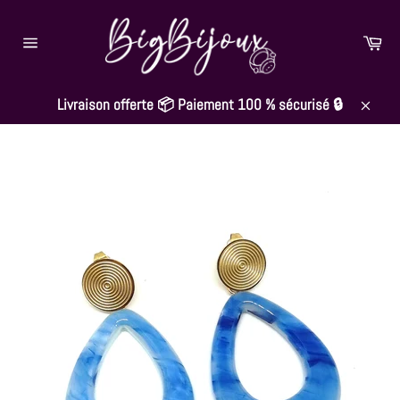
Passer
au
Pan
contenu
Navigation
Livraison offerte 📦 Paiement 100 % sécurisé 🔒
Close