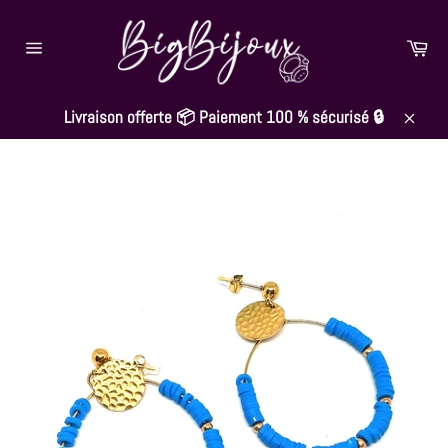
Passer
au
Pan
contenu
Navigation
Livraison offerte 📦 Paiement 100 % sécurisé 🔒
Close