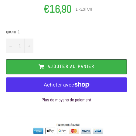
€16,90
Prix
1 RESTANT
régulier
QUANTITÉ
−
+
AJOUTER AU PANIER
Plus de moyens de paiement