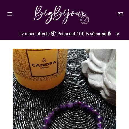
Passer
au
Pan
contenu
Navigation
Livraison offerte 📦 Paiement 100 % sécurisé 🔒
Close