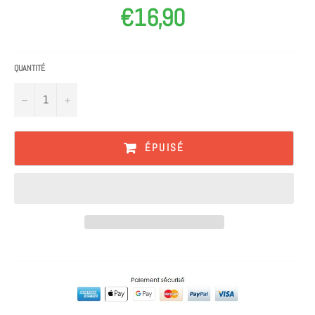
€16,90
Prix
régulier
QUANTITÉ
−
+
ÉPUISÉ