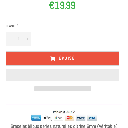
€19,99
Prix
régulier
QUANTITÉ
−
+
ÉPUISÉ
Bracelet bijoux perles naturelles citrine 6mm (Véritable)