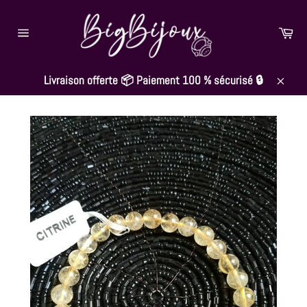
Passer
au
Pan
contenu
Navigation
Livraison offerte 📦 Paiement 100 % sécurisé 🔒
Close