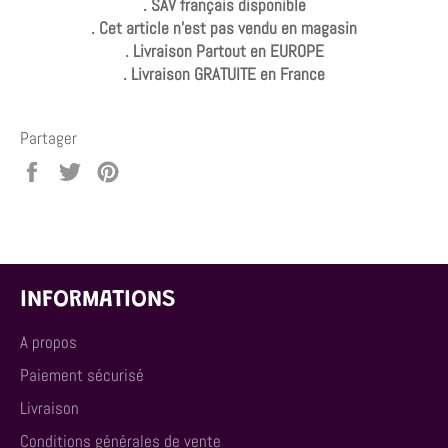
. SAV français disponible
. Cet article n'est pas vendu en magasin
. Livraison Partout en EUROPE
. Livraison GRATUITE en France
Partager
Partager
Tweeter
Épingler
sur
sur
sur
Facebook
Twitter
Pinterest
INFORMATIONS
A propos
Paiement sécurisé
Livraison
Conditions générales de vente