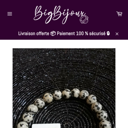
Passer
au
Pan
contenu
Navigation
Livraison offerte 📦 Paiement 100 % sécurisé 🔒
Close