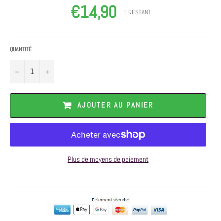
€14,90
Prix
1 RESTANT
régulier
QUANTITÉ
−
+
AJOUTER AU PANIER
Plus de moyens de paiement