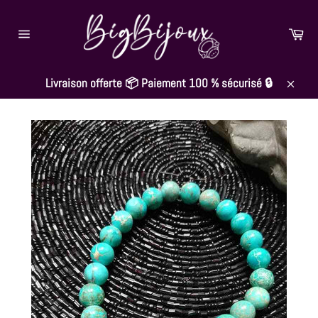
Passer
au
Pan
contenu
Navigation
Livraison offerte 📦 Paiement 100 % sécurisé 🔒
Close