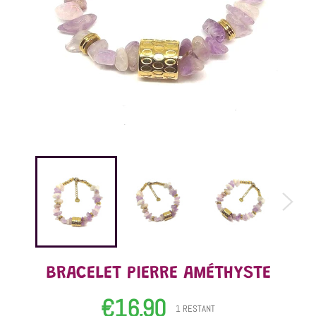
BRACELET PIERRE AMÉTHYSTE
€16,90
Prix
1 RESTANT
régulier