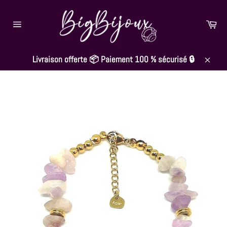
Passer
au
Pan
contenu
Navigation
Livraison offerte 📦 Paiement 100 % sécurisé 🔒
Close