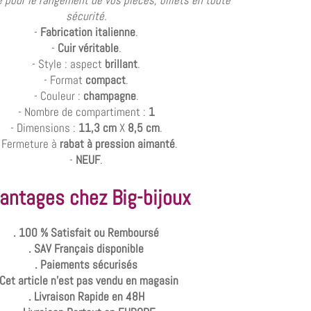
e pour le rangement de vos pièces, billets en toute
sécurité.
-
Fabrication italienne
.
-
Cuir véritable
.
- Style : aspect
brillant
.
- Format
compact
.
- Couleur :
champagne
.
- Nombre de compartiment :
1
- Dimensions :
11,3 cm
X
8,5 cm
.
 Fermeture à
rabat à pression aimanté
.
-
NEUF
.
antages chez Big-bijoux
. 100 % Satisfait ou Remboursé
. SAV Français disponible
. Paiements sécurisés
 Cet article n'est pas vendu en magasin
. Livraison Rapide en 48H