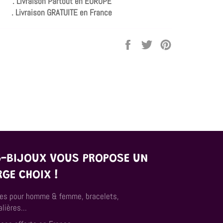
. Livraison Partout en EUROPE
. Livraison GRATUITE en France
Partager
Tweeter
Épingler
sur
sur
sur
Facebook
Twitter
Pinterest
G-BIJOUX VOUS PROPOSE UN
RGE CHOIX !
es pour homme & femme, bracelets,
lières...