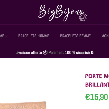
MME
BRACELETS HOMME
BRACELETS FEMME
MON
Livraison offerte 📦 Paiement 100 % sécurisé 🔒
PORTE M
BRILLAN
€15,90
Prix
régulier