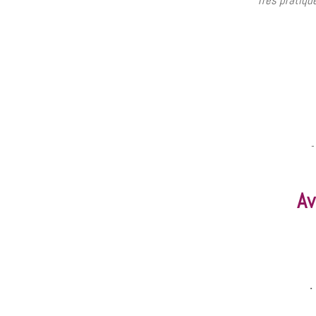
Très pratiqu
-
Av
.