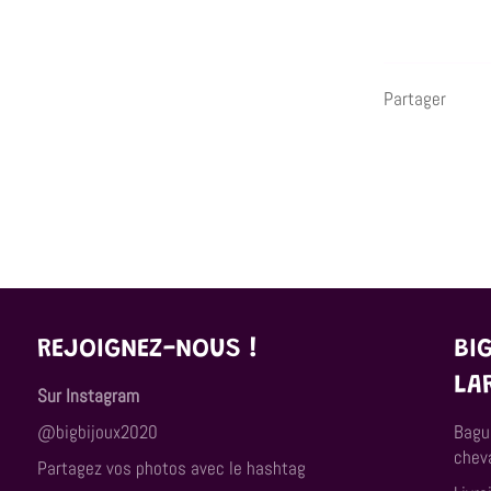
Partager
REJOIGNEZ-NOUS !
BI
LA
Sur Instagram
@bigbijoux2020
Bagu
cheva
Partagez vos photos avec le hashtag