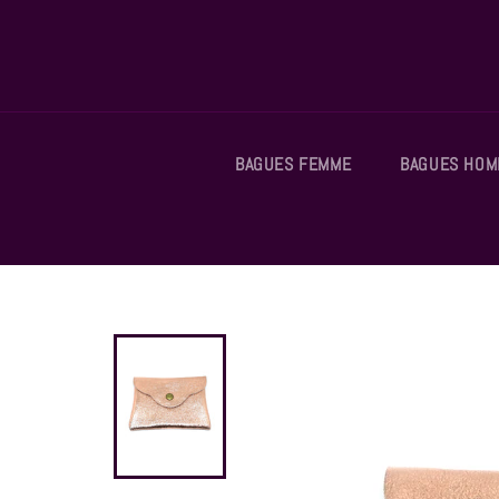
Passer
au
contenu
BAGUES FEMME
BAGUES HO