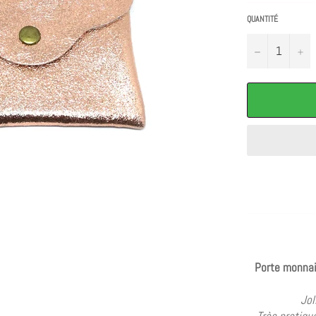
QUANTITÉ
−
+
Porte monnai
Jol