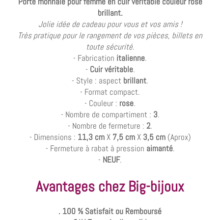
Porte monnaie pour femme en cuir véritable couleur rose
brillant.
Jolie idée de cadeau pour vous et vos amis !
Très pratique pour le rangement de vos pièces, billets en
toute sécurité.
- Fabrication
italienne
.
-
Cuir véritable
.
- Style : aspect
brillant
.
- Format compact.
- Couleur :
rose
.
- Nombre de compartiment :
3
.
- Nombre de fermeture :
2
.
- Dimensions :
11,3 cm
X
7,5 cm
X
3,5 cm
(Aprox)
- Fermeture à rabat à pression
aimanté
.
-
NEUF
.
Avantages chez Big-bijoux
. 100 % Satisfait ou Remboursé