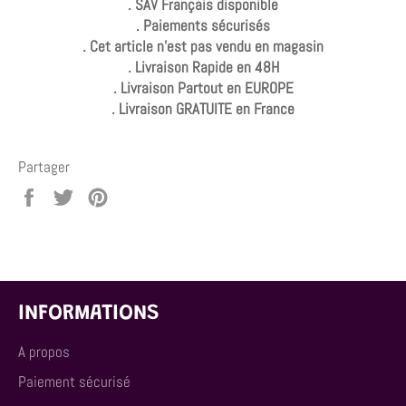
. SAV Français disponible
. Paiements sécurisés
. Cet article n'est pas vendu en magasin
. Livraison Rapide en 48H
. Livraison Partout en EUROPE
. Livraison GRATUITE en France
Partager
Partager
Tweeter
Épingler
sur
sur
sur
Facebook
Twitter
Pinterest
INFORMATIONS
A propos
Paiement sécurisé